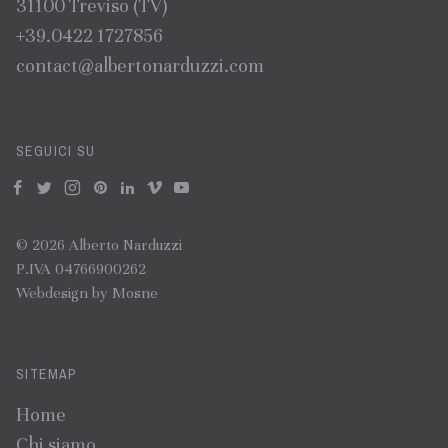
31100 Treviso (TV)
+39.0422 1727856
contact@albertonarduzzi.com
SEGUICI SU
f
t
i
p
n
v
y
© 2026 Alberto Narduzzi
P.IVA 04766900262
Webdesign by
Mosne
SITEMAP
Home
Chi siamo